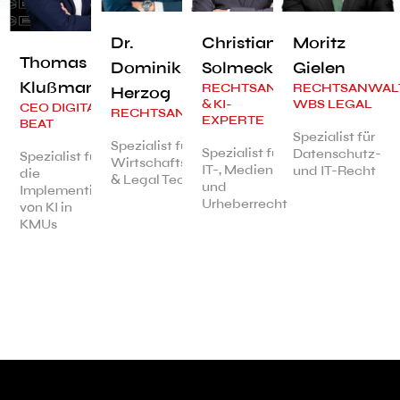
Dr.
Christian
Moritz
Thomas
Dominik
Solmecke
Gielen
Klußmann
RECHTSANWALT
RECHTSANWAL
Herzog
& KI-
WBS LEGAL
CEO DIGITAL
RECHTSANWALT
EXPERTE
BEAT
Spezialist für
Spezialist für
Spezialist für
Datenschutz-
Spezialist für
Wirtschaftsrecht
IT-, Medien-
und IT-Recht
die
& Legal Tech
und
Implementierung
Urheberrecht
von KI in
KMUs