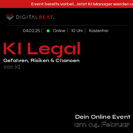
Event bereits vorbei. Jetzt KI Manager werden und 
04.02.25
Online
10 Uhr
Kostenfrei
KI Legal
Gefahren, Risiken & Chancen
von KI
Dein Online Event
am 04. Februar