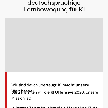
deutschsprachige
Lernbewegung für KI
Wir sind davon überzeugt:
KI macht unsere
Welt besser.
Darum starten wir die
KI Offensive 2026
. Unsere
Mission ist:
In kurzer Zeit möglichst viele Menschen KI-fit