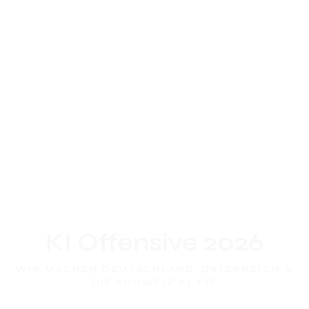
KI Offensive 2026
WIR MACHEN DEUTSCHLAND, ÖSTERREICH &
DIE SCHWEIZ KI-FIT
Bleib nicht länger zurück: Lerne mit uns, wie du KI richtig