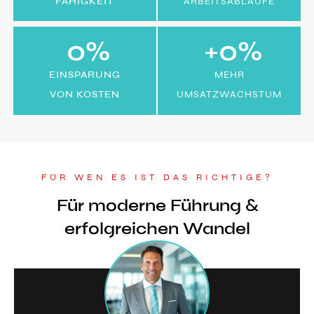
FÄHIGKEIT
ARBEITSABLÄUFE
0
%
+
0
%
EINSPARUNG
MEHR
VON KOSTEN
UMSATZWACHSTUM
FÜR WEN ES IST DAS RICHTIGE?
Für moderne Führung &
erfolgreichen Wandel