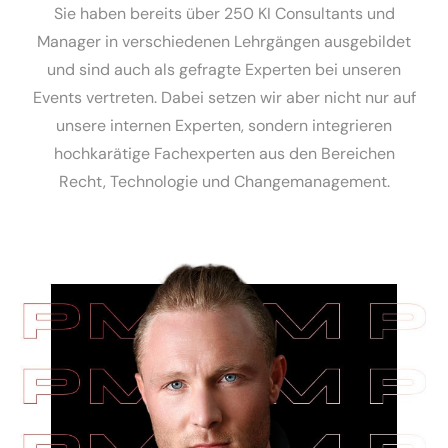
Sie haben bereits über 250 KI Consultants und
Manager in verschiedenen Lehrgängen ausgebildet
und sind auch als gefragte Experten bei unseren
Events vertreten. Dabei setzen wir aber nicht nur auf
unsere internen Experten, sondern integrieren
hochkarätige Fachexperten aus den Bereichen
Recht, Technologie und Changemanagement.