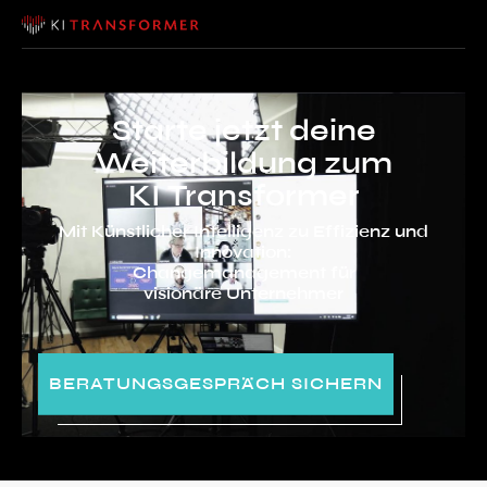
Starte jetzt deine
Weiterbildung zum
KI Transformer
Mit Künstlicher Intelligenz zu Effizienz und
Innovation:
Changemanagement für
visionäre Unternehmer
BERATUNGSGESPRÄCH SICHERN