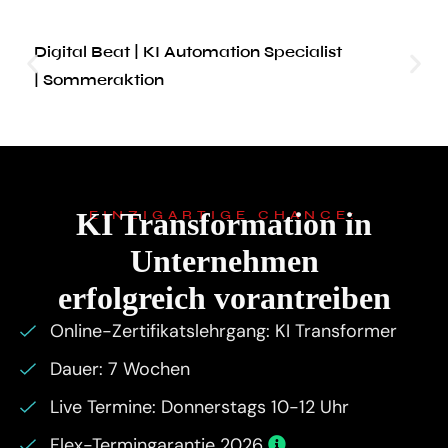
Digital Beat | KI Automation Specialist
| Sommeraktion
KI Transformation in
EINZIGARTIGE CHANCE:
Unternehmen
erfolgreich vorantreiben
Online-Zertifikatslehrgang: KI Transformer
Dauer: 7 Wochen
Live Termine: Donnerstags 10-12 Uhr
Flex-Termingarantie 2026