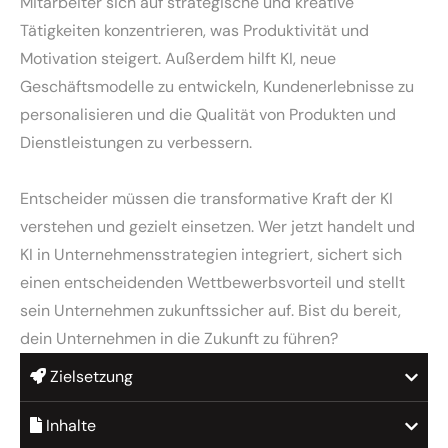
Mitarbeiter sich auf strategische und kreative
Tätigkeiten konzentrieren, was Produktivität und
Motivation steigert. Außerdem hilft KI, neue
Geschäftsmodelle zu entwickeln, Kundenerlebnisse zu
personalisieren und die Qualität von Produkten und
Dienstleistungen zu verbessern.
Entscheider müssen die transformative Kraft der KI
verstehen und gezielt einsetzen. Wer jetzt handelt und
KI in Unternehmensstrategien integriert, sichert sich
einen entscheidenden Wettbewerbsvorteil und stellt
sein Unternehmen zukunftssicher auf. Bist du bereit,
dein Unternehmen in die Zukunft zu führen?
Zielsetzung
Inhalte