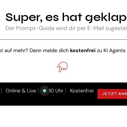
Super, es hat geklap
Der Prompt-Guide wird dir per E-Mail zugestel
st auf mehr? Dann melde dich
kostenfrei
zu KI Agents 
Online & Live
10 Uhr
Kostenfrei
JETZT AN
NTS