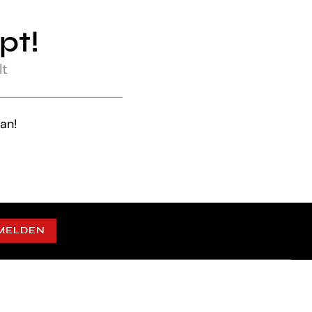
pt!
lt
an!
MELDEN