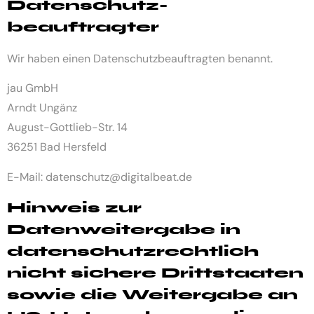
Datenschutz­
beauftragter
Wir haben einen Datenschutzbeauftragten benannt.
jau GmbH
Arndt Ungänz
August-Gottlieb-Str. 14
36251 Bad Hersfeld
E-Mail: datenschutz@digitalbeat.de
Hinweis zur
Datenweitergabe in
datenschutzrechtlich
nicht sichere Drittstaaten
sowie die Weitergabe an