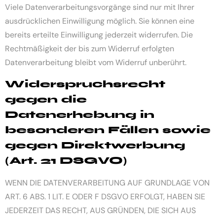
Viele Datenverarbeitungsvorgänge sind nur mit Ihrer
ausdrücklichen Einwilligung möglich. Sie können eine
bereits erteilte Einwilligung jederzeit widerrufen. Die
Rechtmäßigkeit der bis zum Widerruf erfolgten
Datenverarbeitung bleibt vom Widerruf unberührt.
Widerspruchsrecht
gegen die
Datenerhebung in
besonderen Fällen sowie
gegen Direktwerbung
(Art. 21 DSGVO)
WENN DIE DATENVERARBEITUNG AUF GRUNDLAGE VON
ART. 6 ABS. 1 LIT. E ODER F DSGVO ERFOLGT, HABEN SIE
JEDERZEIT DAS RECHT, AUS GRÜNDEN, DIE SICH AUS