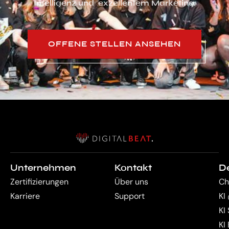
Intelligenz und exzellentem Marketing.
OFFENE STELLEN ANSEHEN
Unternehmen
Kontakt
D
Zertifizierungen
Über uns
Ch
Karriere
Support
KI
KI
KI