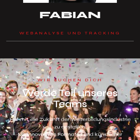
FABIAN
WEBANALYSE UND TRACKING
WIR SUCHEN DICH
Werde Teil unseres
Teams
Hilf mit, die Zukunft der Weiterbildungsindustrie
zu gestalten.
Mit innovativen Formaten und künstlicher