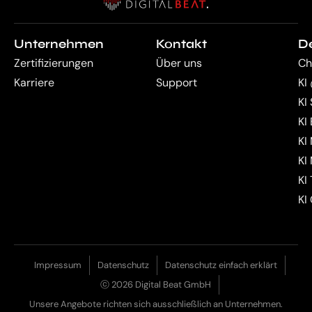
Unternehmen
Kontakt
D
Zertifizierungen
Über uns
Ch
Karriere
Support
KI
KI
KI
KI
KI
KI
KI
Impressum
Datenschutz
Datenschutz einfach erklärt
ⓒ 2026 Digital Beat GmbH
Unsere Angebote richten sich ausschließlich an Unternehmen.