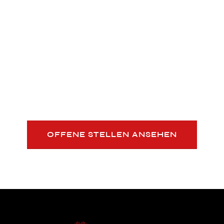
Hilf mit, die Zukunft der Weiterbildungsindustrie
zu gestalten.
Mit innovativen Formaten und künstlicher
Intelligenz und exzellentem Marketing.
OFFENE STELLEN ANSEHEN