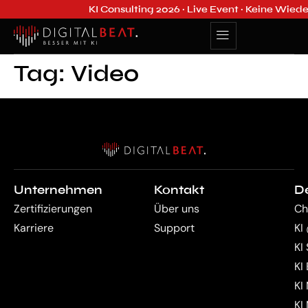
KI Consulting 2026 · Live Event · Keine Wied
Tag:
Video
Unternehmen
Kontakt
D
Zertifizierungen
Über uns
Ch
Karriere
Support
KI
KI
KI
KI
KI